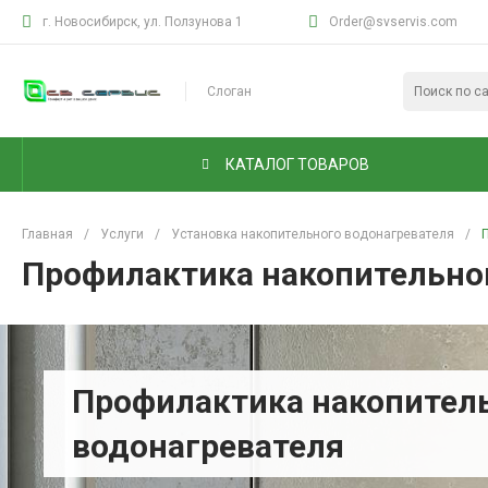
г. Новосибирск, ул. Ползунова 1
Order@svservis.com
Слоган
КАТАЛОГ ТОВАРОВ
Главная
/
Услуги
/
Установка накопительного водонагревателя
/
Профилактика накопительно
Профилактика накопител
водонагревателя