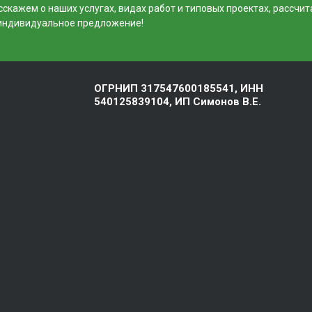
скажем о наших услугах, видах работ и типовых проектах, рассчит
индивидуальное предложение!
ОГРНИП 317547600185541, ИНН
540125839104, ИП Симонов В.Е.