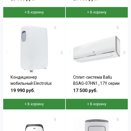
+ В корзину
+ В корзину
Кондиционер
Сплит-система Ballu
мобильный Electrolux
BSAG-07HN1_17Y серии
EACM-8 CL/N3
iGreen PRO
19 990 руб.
17 500 руб.
+ В корзину
+ В корзину