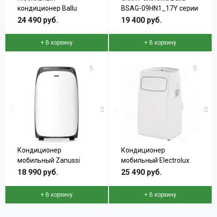
кондиционер Ballu
BSAG-09HN1_17Y серии
BPHS-09H серии
iGreen PRO
24 490 руб.
19 400 руб.
Platinum
+ В корзину
+ В корзину
Кондиционер
Кондиционер
мобильный Zanussi
мобильный Electrolux
ZACM-09 DV/H/A16/N1
EACM-12 CG/N3
18 990 руб.
25 490 руб.
+ В корзину
+ В корзину